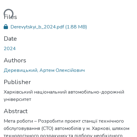
ding...
Files
Derevytskyi_b_2024.pdf
(1.88 MB)
Date
2024
Authors
Деревицький, Артем Олексійович
Publisher
Харківський національний автомобільно-дорожній
університет
Abstract
Мета роботи – Розробити проект станції технічного
обслуговування (СТО) автомобілів у м. Харкові, шляхом
технологічного розрахунку та підбору необхідного