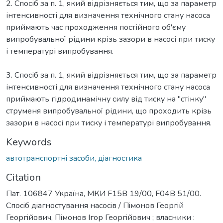
2. Спосіб за п. 1, який відрізняється тим, що за параметр
інтенсивності для визначення технічного стану насоса
приймають час проходження постійного об'єму
випробувальної рідини крізь зазори в насосі при тиску
і температурі випробування.
3. Спосіб за п. 1, який відрізняється тим, що за параметр
інтенсивності для визначення технічного стану насоса
приймають гідродинамічну силу від тиску на ″стінку″
струменя випробувальної рідини, що проходить крізь
зазори в насосі при тиску і температурі випробування.
Keywords
автотранспортнi засоби, дiагностика
Citation
Пат. 106847 Україна, МКИ F15B 19/00, F04B 51/00.
Спосiб дiагностування насосiв / Пiмонов Георгiй
Георгiйович, Пiмонов Iгор Георгiйович ; власники :