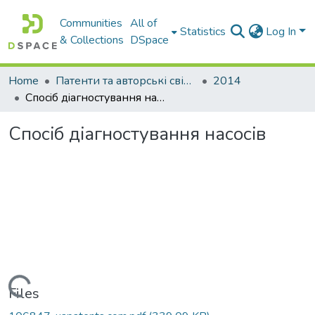
Communities
All of
Statistics
Log In
& Collections
DSpace
Home
Патенти та авторські свідоцтва
2014
Спосiб дiагностування насосiв
Спосiб дiагностування насосiв
Loading...
Files