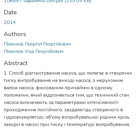
106847-uapatents.com.pdf
(339.09 KB)
Date
2014
Authors
Пiмонов, Георгiй Георгiйович
Пiмонов, Iгор Георгiйович
Abstract
1. Спосіб діагностування насоса, що полягає в створенні
тиску випробування на виході насоса, з нерухомим
валом насоса, фіксованим принаймні в одному
положенні, який відрізняється тим, що технічний стан
насоса визначають за параметрами інтенсивності
проходження постійного, заздалегідь створеного в
гідроакумуляторі, об'єму випробувальної рідини крізь
зазори в насосі при тиску і температурі випробування.