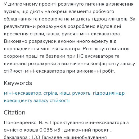
У дипломному проекті розглянуто питання визначення
зусиль, що діють на окремі елементи робочого
обладнання та перевірка на міцність гідроциліндрів. За
результатами розрахунків розроблено відповідні
креслення стріли, ківша, рукояті міні-екскаватора.
Виконано розрахунок економічного ефекту від
впровадження міні-екскаватора. Розглянуто питання
охорони праці та безпеки при НС екскаватора та
виконано розрахунки з визначення коефіцієнту запасу
стійкості міні-екскаватора при виконанні робіт.
Keywords
міні-екскаватор
,
стріла
,
ківш
,
рукоять
,
гідроциліндр
,
коефіцієнту запасу стійкості
Citation
Пономаренко, В. Б. Проектування міні-екскаватора з
ємністю ковша 0,035 м3 : дипломний проект ...
бакалавра : 133 Галузеве машинобудування