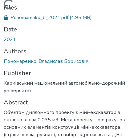
Loading...
Files
Ponomarenko_b_2021.pdf
(4.95 MB)
Date
2021
Authors
Пономаренко, Владислав Борисович
Publisher
Харківський національний автомобільно-дорожній
університет
Abstract
Об’єктом дипломного проекту є міні-екскаватор з
ємністю ківша 0,035 м3. Мета проекту – розрахунок
основних елементів конструкції міні-екскаватора
(стріли, ківша, рукояті), та вибір гідронасоса та ДВЗ.