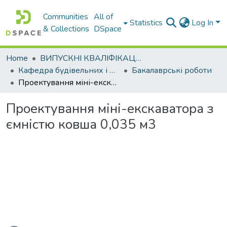
Communities
All of
Statistics
Log In
& Collections
DSpace
Home
ВИПУСКНІ КВАЛІФІКАЦІЙНІ РОБОТИ
Кафедра будівельних і дорожніх машин
Бакалаврські роботи
Проектування міні-екскаватора з ємністю ковша 0,035 м3
Проектування міні-екскаватора з
ємністю ковша 0,035 м3