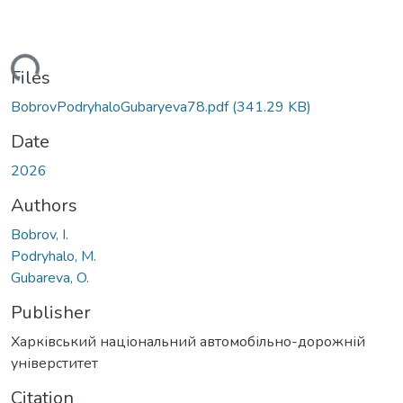
Loading...
Files
BobrovPodryhaloGubaryeva78.pdf
(341.29 KB)
Date
2026
Authors
Bobrov, I.
Podryhalo, M.
Gubareva, O.
Publisher
Харківський національний автомобільно-дорожній
універститет
Citation