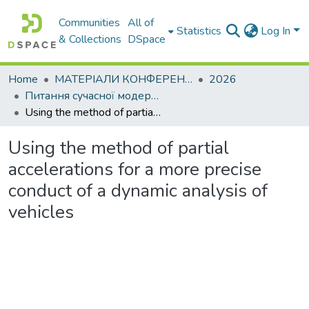
Communities
All of
Statistics
Log In
& Collections
DSpace
Home
МАТЕРІАЛИ КОНФЕРЕНЦІЙ
2026
Питання сучасної модернізації науки та освіти– 2026. Частина 5
Using the method of partial accelerations for a more precise conduct of a dynamic analysis of vehicles
Using the method of partial
accelerations for a more precise
conduct of a dynamic analysis of
vehicles