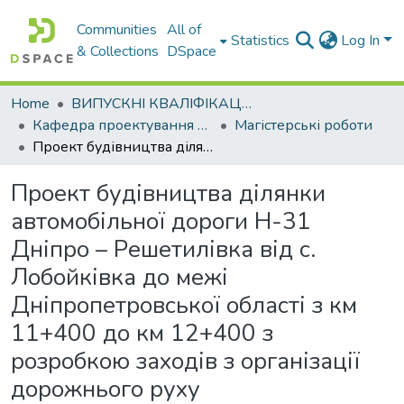
Communities
All of
Statistics
Log In
& Collections
DSpace
Home
ВИПУСКНІ КВАЛІФІКАЦІЙНІ РОБОТИ
Кафедра проектування доріг, геодезії і землеустрою
Магістерські роботи
Проект будівництва ділянки автомобільної дороги Н-31 Дніпро – Решетилівка від с. Лобойківка до межі Дніпропетровської області з км 11+400 до км 12+400 з розробкою заходів з організації дорожнього руху
Проект будівництва ділянки
автомобільної дороги Н-31
Дніпро – Решетилівка від с.
Лобойківка до межі
Дніпропетровської області з км
11+400 до км 12+400 з
розробкою заходів з організації
дорожнього руху