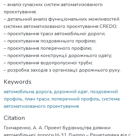
– аналіз сучасних систем автоматизованого
проєктування;
– детальний аналіз функціональних можливостей
системи автоматизованого проєктування CREDO;
– проєктування траси автомобільної дороги;
– проєктування поздовжнього профілю;
– проєктування поперечного профілю;
– проєктування конструкції дорожнього одягу;
– проєктування водопропускної труби;
– розробка заходів з організації дорожнього руху.
Keywords
автомобільна дорога
,
дорожній одяг
,
поздовжній
профіль
,
план траси
,
поперечний профіль
,
система
автоматизованого проектування
Citation
Гончаренко, А. А. Проект будівництва ділянки
автомобільної дороги Н-31 Дніпро – Решетилівка від с.