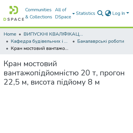
Communities
All of
Statistics
Log In
& Collections
DSpace
Home
ВИПУСКНІ КВАЛІФІКАЦІЙНІ РОБОТИ
Кафедра будівельних і дорожніх машин
Бакалаврські роботи
Кран мостовий вантажопідйомністю 20 т, прогон 22,5 м, висота підйому 8 м
Кран мостовий
вантажопідйомністю 20 т, прогон
22,5 м, висота підйому 8 м