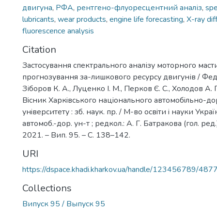
двигуна
,
РФА
,
рентгено-флуоресцентний аналіз
,
spe
lubricants
,
wear products
,
engine life forecasting
,
X-ray dif
fluorescence analysis
Citation
Застосування спектрального аналізу моторного маст
прогнозування за-лишкового ресурсу двигунів / Федо
Зіборов К. А., Луценко І. М., Перков Є. С., Холодов А. П
Вiсник Харкiвського нацiонального автомобiльно-д
унiверситету : зб. наук. пр. / М-во освiти i науки Украї
автомоб.-дор. ун-т ; редкол.: А. Г. Батракова (гол. ред.)
2021. – Вип. 95. – С. 138–142.
URI
https://dspace.khadi.kharkov.ua/handle/123456789/487
Collections
Випуск 95 / Выпуск 95