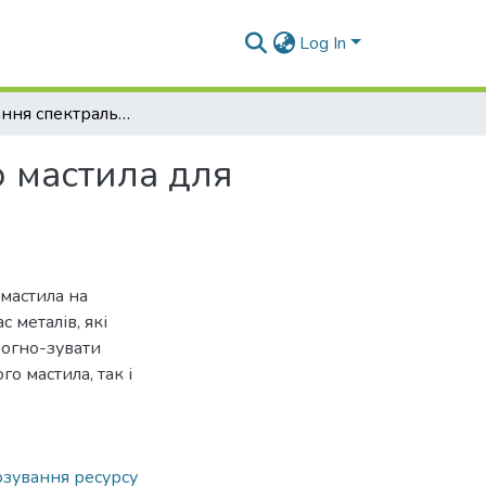
Log In
Застосування спектрального аналізу моторного мастила для прогнозування залишкового ресурсу двигунів
о мастила для
 мастила на
 металів, які
рогно-зувати
о мастила, так і
зування ресурсу