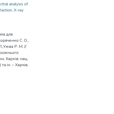
ctral analysis of
fraction
,
X-ray
ила для
ряченко С. О.,
.,Ужва Р. М. //
орожнього
ни, Харків. нац.
 та iн. – Харкiв,
7