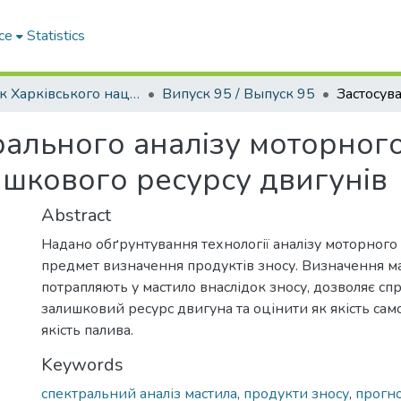
ce
Statistics
Вісник Харківського національного автомобільно-дорожнього університету / Вестник Харьковского национального автомобильно-дорожного университета
Випуск 95 / Выпуск 95
рального аналізу моторног
шкового ресурсу двигунів
Abstract
Надано обґрунтування технології аналізу моторного
предмет визначення продуктів зносу. Визначення мас
потрапляють у мастило внаслідок зносу, дозволяє сп
залишковий ресурс двигуна та оцінити як якість самог
якість палива.
Keywords
спектральний аналіз мастила
,
продукти зносу
,
прогно