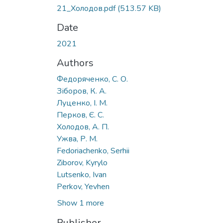
21_Холодов.pdf
(513.57 KB)
Date
2021
Authors
Федоряченко, С. О.
Зіборов, К. А.
Луценко, І. М.
Перков, Є. С.
Холодов, А. П.
Ужва, Р. М.
Fedoriachenko, Serhii
Ziborov, Kyrylo
Lutsenko, Ivan
Perkov, Yevhen
Show 1 more
Publisher