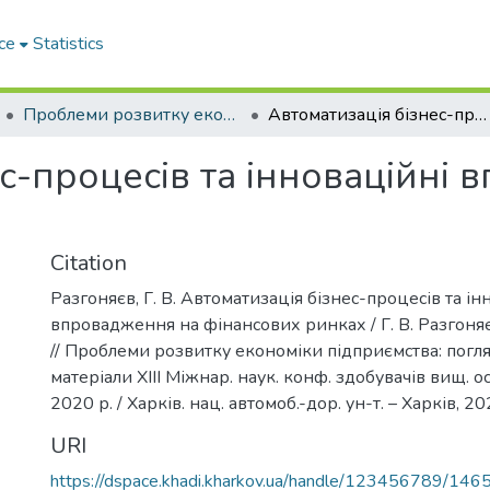
ce
Statistics
Проблеми розвитку економіки підприємства: погляд молоді
Автоматизація бізнес-процесів та інноваційні впровадження на фінансових ринках
с-процесів та інноваційні
Citation
Разгоняєв, Г. В. Автоматизація бізнес-процесів та ін
впровадження на фінансових ринках / Г. В. Разгоняєв
// Проблеми розвитку економіки підприємства: погля
матеріали XIII Міжнар. наук. конф. здобувачів вищ. ос
2020 р. / Харків. нац. автомоб.-дор. ун-т. – Харків, 20
URI
https://dspace.khadi.kharkov.ua/handle/123456789/146