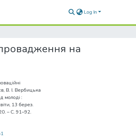
Log In
 впровадження на
новаційні
, В. І. Вербицька
д молоді :
віти, 13 берез.
20. – С. 91–92.
51