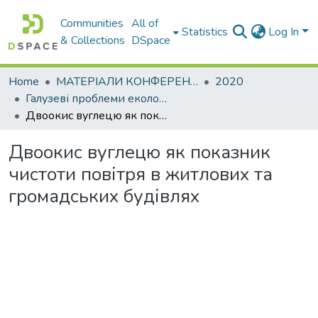
Communities
All of
Statistics
Log In
& Collections
DSpace
Home
МАТЕРІАЛИ КОНФЕРЕНЦІЙ
2020
Галузеві прoблеми екoлoгічнoї безпеки
Двоокис вуглецю як показник чистоти повітря в житлових та громадських будівлях
Двоокис вуглецю як показник
чистоти повітря в житлових та
громадських будівлях