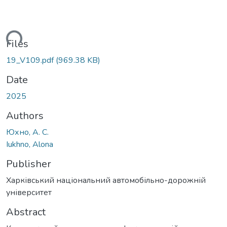
ading...
Files
19_V109.pdf
(969.38 KB)
Date
2025
Authors
Юхно, А. С.
Iukhno, Alona
Publisher
Харківський національний автомобільно-дорожній
університет
Abstract