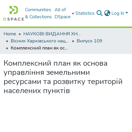
Communities
All of
Statistics
Log In
& Collections
DSpace
Home
НАУКОВІ ВИДАННЯ ХНАДУ
Вісник Харківського національного автомобільно-дорожнього університету / Вестник Харьковского национального автомобильно-дорожного университета
Випуск 109
Комплексний план як основа управління земельними ресурсами та розвитку територій населених пунктів
Комплексний план як основа
управління земельними
ресурсами та розвитку територій
населених пунктів