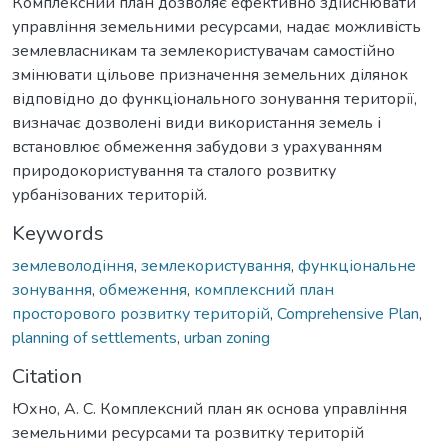
Комплексний план дозволяє ефективно здійснювати
управління земельними ресурсами, надає можливість
землевласникам та землекористувачам самостійно
змінювати цільове призначення земельних ділянок
відповідно до функціонального зонування території,
визначає дозволені види використання земель і
встановлює обмеження забудови з урахуванням
природокористування та сталого розвитку
урбанізованих територій.
Keywords
землеволодіння
,
землекористування
,
функціональне
зонування
,
обмеження
,
комплексний план
просторового розвитку територій
,
Comprehensive Plan
,
planning of settlements
,
urban zoning
Citation
Юхно, А. С. Комплексний план як основа управління
земельними ресурсами та розвитку територій