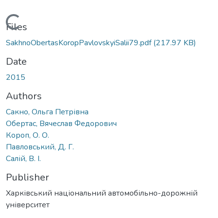
Loading...
Files
SakhnoObertasKoropPavlovskyiSalii79.pdf
(217.97 KB)
Date
2015
Authors
Сакно, Ольга Петрівна
Обертас, Вячеслав Федорович
Короп, О. О.
Павловський, Д. Г.
Салій, В. І.
Publisher
Харківський національний автомобільно-дорожній
університет