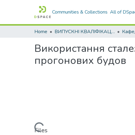
Communities & Collections
All of DSpa
Home
ВИПУСКНІ КВАЛІФІКАЦІЙНІ РОБОТИ
Використання стале
прогонових будов
Loading...
Files