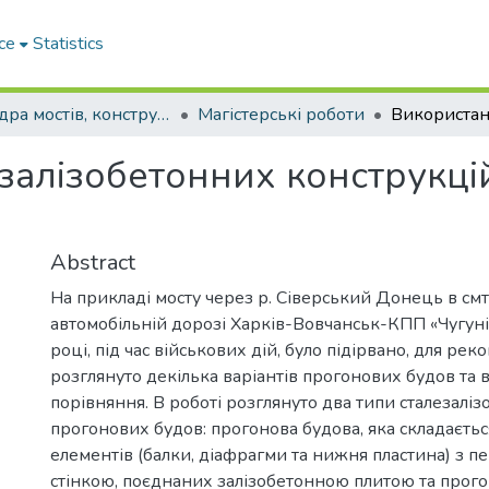
ce
Statistics
Кафедра мостів, конструкцій та будівельної механіки
Магістерські роботи
залізобетонних конструкцій
Abstract
На прикладі мосту через р. Сіверський Донець в смт.
автомобільній дорозі Харків-Вовчанськ-КПП «Чугуні
році, під час військових дій, було підірвано, для рек
розглянуто декілька варіантів прогонових будов та 
порівняння. В роботі розглянуто два типи сталезалі
прогонових будов: прогонова будова, яка складаєтьс
елементів (балки, діафрагми та нижня пластина) з
стінкою, поєднаних залізобетонною плитою та прого