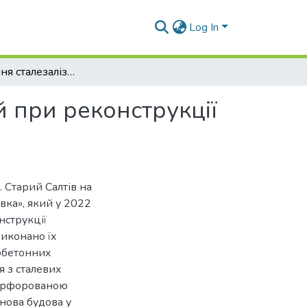
Log In
Використання сталезалізобетонних конструкцій при реконструкції прогонових будов
 при реконструкції
 Старий Салтів на
вка», який у 2022
онструкції
виконано їх
зобетонних
я з сталевих
 перфорованою
нова будова у