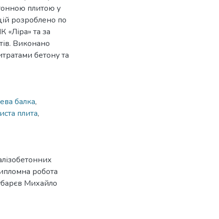
етонною плитою у
цій розроблено по
К «Ліра» та за
тів. Виконано
итратами бетону та
лева балка
,
иста плита
,
алізобетонних
дипломна робота
Губарєв Михайло