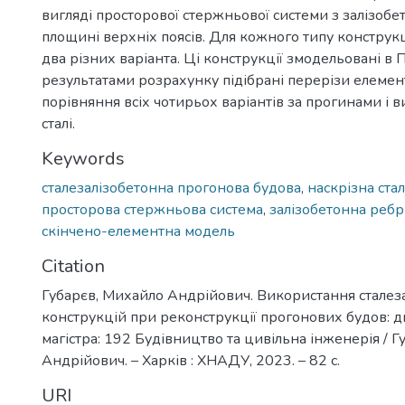
вигляді просторової стержньової системи з залізоб
площині верхніх поясів. Для кожного типу конструк
два різних варіанта. Ці конструкції змодельовані в П
результатами розрахунку підібрані перерізи елемен
порівняння всіх чотирьох варіантів за прогинами і в
сталі.
Keywords
сталезалізобетонна прогонова будова
,
наскрізна ста
просторова стержньова система
,
залізобетонна ребр
скінчено-елементна модель
Citation
Губарєв, Михайло Андрійович. Використання сталез
конструкцій при реконструкції прогонових будов: 
магістра: 192 Будівництво та цивільна інженерія / 
Андрійович. – Харків : ХНАДУ, 2023. – 82 с.
URI