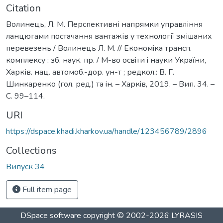
Citation
Волинець, Л. М. Перспективні напрямки управління
ланцюгами постачання вантажів у технології змішаних
перевезень / Волинець Л. М. // Економiка трансп.
комплексу : зб. наук. пр. / М-во освiти i науки України,
Харків. нац. автомоб.-дор. ун-т ; редкол.: В. Г.
Шинкаренко (гол. ред.) та iн. – Харкiв, 2019. – Вип. 34. –
С. 99–114.
URI
https://dspace.khadi.kharkov.ua/handle/123456789/2896
Collections
Випуск 34
Full item page
DSpace software
copyright © 2002-2026
LYRASIS