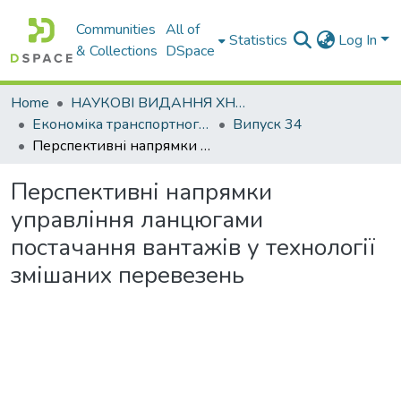
Communities
All of
Statistics
Log In
& Collections
DSpace
Home
НАУКОВІ ВИДАННЯ ХНАДУ
Економіка транспортного комплексу
Випуск 34
Перспективні напрямки управління ланцюгами постачання вантажів у технології змішаних перевезень
Перспективні напрямки
управління ланцюгами
постачання вантажів у технології
змішаних перевезень