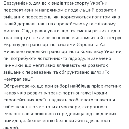
Безсумнівно, для всіх видів транспорту України
перспективним напрямком є пода-льший розвиток
змішаних перевезень, які користуються попитом як в
нашій державі, так і на європейському та світовому
ринках. Слід враховувати, що взаємодія різних видів
транспорту є не лише основою економіки, а й інтегрує
Україну до транспортної системи Європи та Азії.
Виявлено недоліки транспортного комплексу України,
які потребують логістично-го підходу. Визначено
чинники, що негативно впливають на розвиток
змішаних перевезень, та обґрунтовано шляхи їх
нейтралізації.
Обґрунтовано, що при виборі найбільш пріоритетних
напрямків розвитку транс-портної галузі уряди
європейських країн надають особливого значення
забезпеченню чис-тоти атмосфери, схоронності
екології навколишнього середовища від шкідливих
викидів, забезпеченню безпеки життєдіяльності
людей.