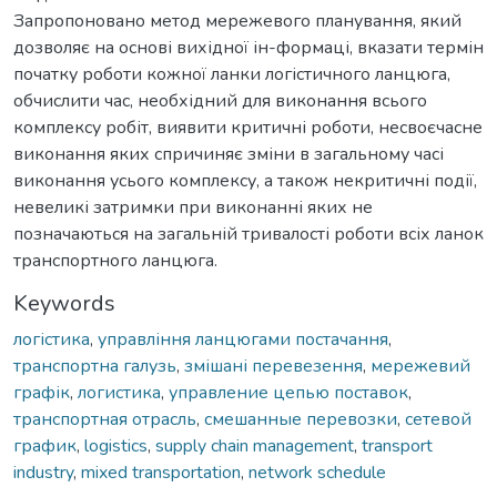
Запропоновано метод мережевого планування, який
дозволяє на основі вихідної ін-формаці, вказати термін
початку роботи кожної ланки логістичного ланцюга,
обчислити час, необхідний для виконання всього
комплексу робіт, виявити критичні роботи, несвоєчасне
виконання яких спричиняє зміни в загальному часі
виконання усього комплексу, а також некритичні події,
невеликі затримки при виконанні яких не
позначаються на загальній тривалості роботи всіх ланок
транспортного ланцюга.
Keywords
логістика
,
управління ланцюгами постачання
,
транспортна галузь
,
змішані перевезення
,
мережевий
графік
,
логистика
,
управление цепью поставок
,
транспортная отрасль
,
смешанные перевозки
,
сетевой
график
,
logistics
,
supply chain management
,
transport
industry
,
mixed transportation
,
network schedule