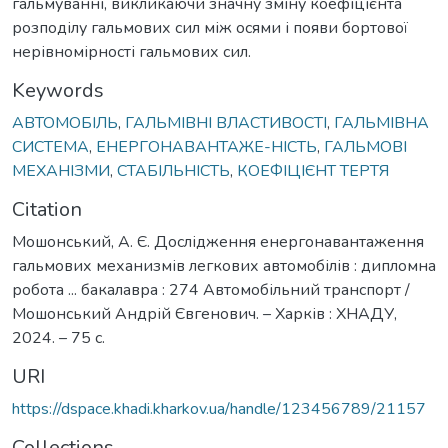
гальмуванні, викликаючи значну зміну коефіцієнта
розподілу гальмових сил між осями і появи бортової
нерівномірності гальмових сил.
Keywords
АВТОМОБІЛЬ
,
ГАЛЬМІВНІ ВЛАСТИВОСТІ
,
ГАЛЬМІВНА
СИСТЕМА
,
ЕНЕРГОНАВАНТАЖЕ-НІСТЬ
,
ГАЛЬМОВІ
МЕХАНІЗМИ
,
СТАБІЛЬНІСТЬ
,
КОЕФІЦІЄНТ ТЕРТЯ
Citation
Мошонський, А. Є. Дослідження енергонавантаження
гальмових механизмів легкових автомобілів : дипломна
робота ... бакалавра : 274 Автомобільний транспорт /
Мошонський Андрій Євгенович. – Харків : ХНАДУ,
2024. – 75 с.
URI
https://dspace.khadi.kharkov.ua/handle/123456789/21157
Collections