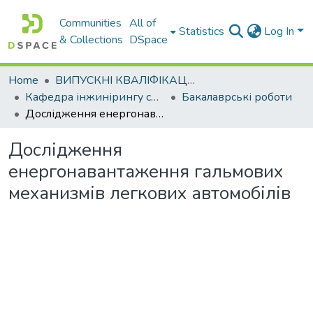
Communities
All of
Statistics
Log In
& Collections
DSpace
Home
ВИПУСКНІ КВАЛІФІКАЦІЙНІ РОБОТИ
Кафедра інжинірингу систем автомобільного транспорту
Бакалаврські роботи
Дослідження енергонавантаження гальмових механизмів легкових автомобілів
Дослідження
енергонавантаження гальмових
механизмів легкових автомобілів