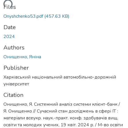
ading...
Files
Onyshchenko53.pdf
(457.63 KB)
Date
2024
Authors
Онищенко, Яніна
Publisher
Харківський національний автомобільно-дорожній
університет
Citation
Онищенко, Я. Системний аналіз системи клієнт-банк /
Я. Онищенко // Сучасний стан досліджень в сфері ІТ :
матеріали всеукр. наук.-практ. конф. здобувачів вищ.
освіти та молодих учених, 19 квіт. 2024 р. / М-во освiти