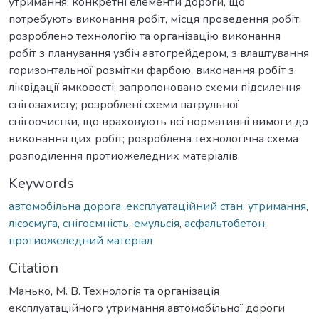
утримання, конкретні елементи дороги, що
потребують виконання робіт, місця проведення робіт;
розроблено технологію та організацію виконання
робіт з планування узбіч автогрейдером, з влаштування
горизонтальної розмітки фарбою, виконання робіт з
ліквідації ямковості; запропоновано схеми підсилення
снігозахисту; розроблені схеми патрульної
снігоочистки, що враховують всі нормативні вимоги до
виконання цих робіт; розроблена технологічна схема
розподілення протиожеледних матеріалів.
Keywords
автомобільна дорога
,
експлуатаційний стан
,
утримання
,
лісосмуга
,
снігоємність
,
емульсія
,
асфальтобетон
,
протиожеледний матеріал
Citation
Манько, М. В. Технологія та організація
експлуатаційного утримання автомобільної дороги