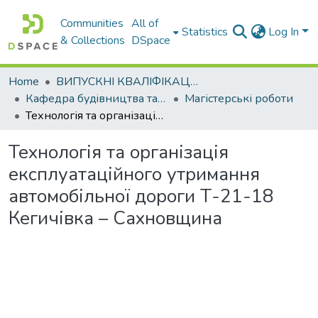
Communities
All of
Statistics
Log In
& Collections
DSpace
Home
ВИПУСКНІ КВАЛІФІКАЦІЙНІ РОБОТИ
Кафедра будiвництва та експлуатацiї автомобiльних дорiг
Магістерські роботи
Технологія та організація експлуатаційного утримання автомобільної дороги Т-21-18 Кегичівка – Сахновщина
Технологія та організація
експлуатаційного утримання
автомобільної дороги Т-21-18
Кегичівка – Сахновщина