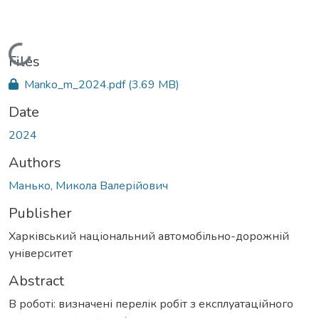
Loading...
Files
Manko_m_2024.pdf
(3.69 MB)
Date
2024
Authors
Манько, Микола Валерійович
Publisher
Харківський національний автомобільно-дорожній
університет
Abstract
В роботі: визначені перелік робіт з експлуатаційного