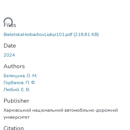
ding...
Files
BieletskaHorbachovLiubyi101.pdf
(218.81 KB)
Date
2024
Authors
Бєлецька, О. М.
Горбачов, П. Ф.
Любий, Є. В.
Publisher
Харківський національний автомобільно-дорожній
університет
Citation