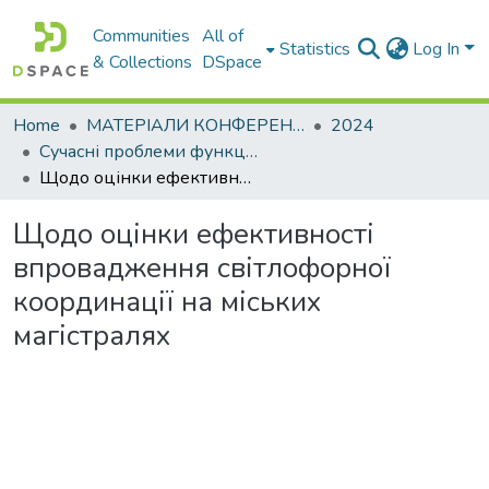
Communities
All of
Statistics
Log In
& Collections
DSpace
Home
МАТЕРІАЛИ КОНФЕРЕНЦІЙ
2024
Сучасні проблеми функціонування логістичних систем. Сталий розвиток транспортних систем: наука і практика
Щодо оцінки ефективності впровадження світлофорної координації на міських магістралях
Щодо оцінки ефективності
впровадження світлофорної
координації на міських
магістралях