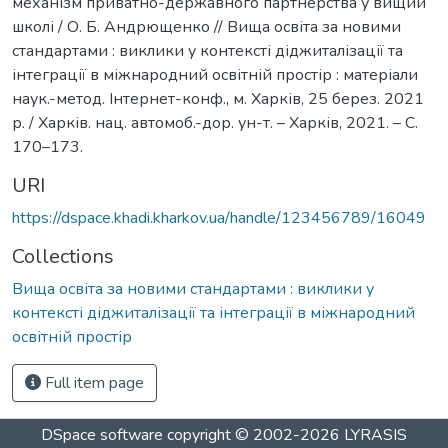
механізм приватно-державного партнерства у вищий
школі / О. Б. Андрющенко // Вища освіта за новими
стандартами : виклики у контексті діджиталізації та
інтеграції в міжнародний освітній простір : матеріали
наук.-метод. Інтернет-конф., м. Харків, 25 берез. 2021
р. / Харків. нац. автомоб.-дор. ун-т. – Харків, 2021. – C.
170–173.
URI
https://dspace.khadi.kharkov.ua/handle/123456789/16049
Collections
Вища освіта за новими стандартами : виклики у
контексті діджиталізації та інтеграції в міжнародний
освітній простір
Full item page
DSpace software
copyright © 2002-2026
LYRASIS