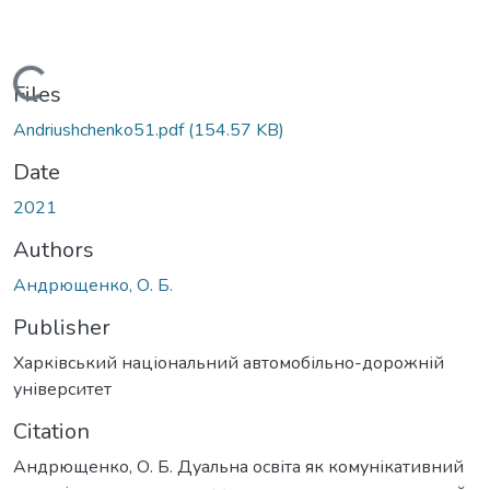
Loading...
Files
Andriushchenko51.pdf
(154.57 KB)
Date
2021
Authors
Андрющенко, О. Б.
Publisher
Харківський національний автомобільно-дорожній
університет
Citation
Андрющенко, О. Б. Дуальна освіта як комунікативний