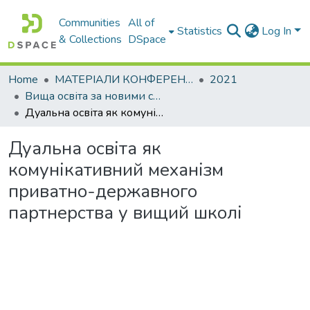
Communities
All of
Statistics
Log In
& Collections
DSpace
Home
МАТЕРІАЛИ КОНФЕРЕНЦІЙ
2021
Вища освіта за новими стандартами : виклики у контексті діджиталізації та інтеграції в міжнародний освітній простір
Дуальна освіта як комунікативний механізм приватно-державного партнерства у вищий школі
Дуальна освіта як
комунікативний механізм
приватно-державного
партнерства у вищий школі