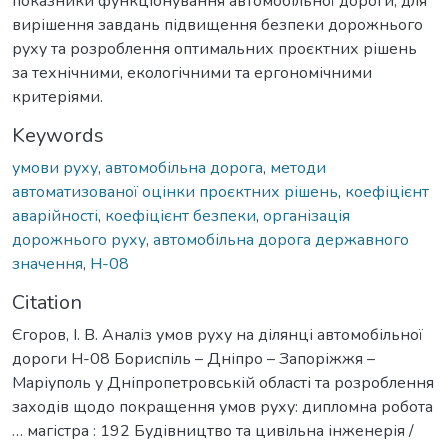
показники функціонування автомобільної дороги, для
вирішення завдань підвищення безпеки дорожнього
руху та розроблення оптимальних проєктних рішень
за технічними, екологічними та ергономічними
критеріями.
Keywords
умови руху
,
автомобільна дорога
,
методи
автоматизованої оцінки проєктних рішень
,
коефіцієнт
аварійності
,
коефіцієнт безпеки
,
організація
дорожнього руху
,
автомобільна дорога державного
значення
,
Н-08
Citation
Єгоров, І. В. Аналіз умов руху на ділянці автомобільної
дороги Н-08 Бориспіль – Дніпро – Запоріжжя –
Маріуполь у Дніпропетровській області та розроблення
заходів щодо покращення умов руху: дипломна робота
… магістра : 192 Будівництво та цивільна інженерія /