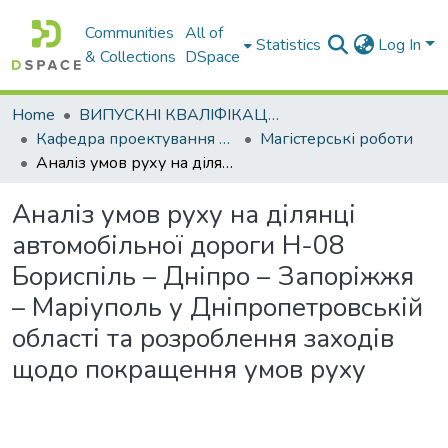
Communities
All of
Statistics
Log In
& Collections
DSpace
Home
ВИПУСКНІ КВАЛІФІКАЦІЙНІ РОБОТИ
Кафедра проектування доріг, геодезії і землеустрою
Магістерські роботи
Аналіз умов руху на ділянці автомобільної дороги Н-08 Бориспіль – Дніпро – Запоріжжя – Маріуполь у Дніпропетровській області та розроблення заходів щодо покращення умов руху
Аналіз умов руху на ділянці
автомобільної дороги Н-08
Бориспіль – Дніпро – Запоріжжя
– Маріуполь у Дніпропетровській
області та розроблення заходів
щодо покращення умов руху