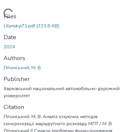
Loading...
Files
Litynskyi71.pdf
(333.8 KB)
Date
2024
Authors
Літинський, М. В.
Publisher
Харківський національний автомобільно-дорожній
університет
Citation
Літинський, М. В. Аналіз існуючих методів
синхронізації маршрутного розкладу МПТ / М. В.
Літинський // Cучасні проблеми функціонування