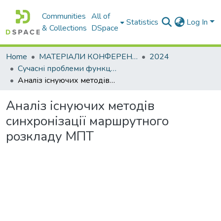
Communities
All of
Statistics
Log In
& Collections
DSpace
Home
МАТЕРІАЛИ КОНФЕРЕНЦІЙ
2024
Сучасні проблеми функціонування логістичних систем. Сталий розвиток транспортних систем: наука і практика
Аналіз існуючих методів синхронізації маршрутного розкладу МПТ
Аналіз існуючих методів
синхронізації маршрутного
розкладу МПТ