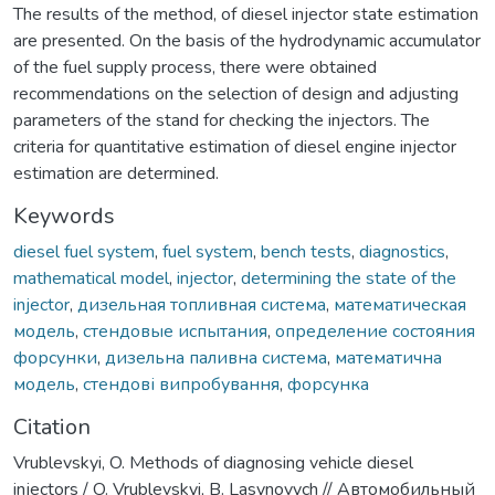
The results of the method, of diesel injector state estimation
are presented. On the basis of the hydrodynamic accumulator
of the fuel supply process, there were obtained
recommendations on the selection of design and adjusting
parameters of the stand for checking the injectors. The
criteria for quantitative estimation of diesel engine injector
estimation are determined.
Keywords
diesel fuel system
,
fuel system
,
bench tests
,
diagnostics
,
mathematical model
,
injector
,
determining the state of the
injector
,
дизельная топливная система
,
математическая
модель
,
стендовые испытания
,
определение состояния
форсунки
,
дизельна паливна система
,
математична
модель
,
стендові випробування
,
форсунка
Citation
Vrublevskyi, O. Methods of diagnosing vehicle diesel
injectors / O. Vrublevskyi, B. Lasynovych // Автомобильный