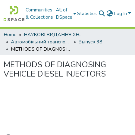
Communities
All of
Statistics
Log In
& Collections
DSpace
Home
НАУКОВІ ВИДАННЯ ХНАДУ
Автомобільний транспорт / Автомобильный транспорт
Выпуск 38
METHODS OF DIAGNOSING VEHICLE DIESEL INJECTORS
METHODS OF DIAGNOSING
VEHICLE DIESEL INJECTORS
Loading...