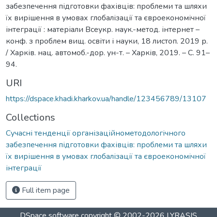
забезпечення підготовки фахівців: проблеми та шляхи
їх вирішення в умовах глобалізації та євроекономічної
інтеграції : матеріали Всеукр. наук.-метод. інтернет –
конф. з проблем вищ. освіти і науки, 18 листоп. 2019 р.
/ Харків. нац. автомоб.-дор. ун-т. – Харків, 2019. – С. 91–
94.
URI
https://dspace.khadi.kharkov.ua/handle/123456789/13107
Collections
Сучасні тенденції організаційнометодологічного
забезпечення підготовки фахівців: проблеми та шляхи
їх вирішення в умовах глобалізації та євроекономічної
інтеграції
Full item page
DSpace software
copyright © 2002-2026
LYRASIS