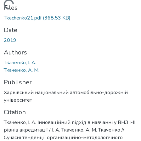
Loading...
Files
Tkachenko21.pdf
(368.53 KB)
Date
2019
Authors
Ткаченко, І. А.
Ткаченко, А. М.
Publisher
Харківський національний автомобільно-дорожній
університет
Citation
Ткаченко, І. А. Інноваційний підхід в навчанні у ВНЗ I-II
рівнів акредитації / І. А. Ткаченко, А. М. Ткаченко //
Сучасні тенденції організаційно-методологічного