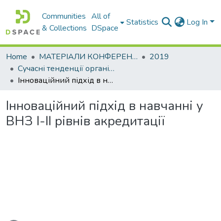
Communities
All of
Statistics
Log In
& Collections
DSpace
Home
МАТЕРІАЛИ КОНФЕРЕНЦІЙ
2019
Сучасні тенденції організаційнометодологічного забезпечення підготовки фахівців: проблеми та шляхи їх вирішення в умовах глобалізації та євроекономічної інтеграції
Інноваційний підхід в навчанні у ВНЗ I-II рівнів акредитації
Інноваційний підхід в навчанні у
ВНЗ I-II рівнів акредитації