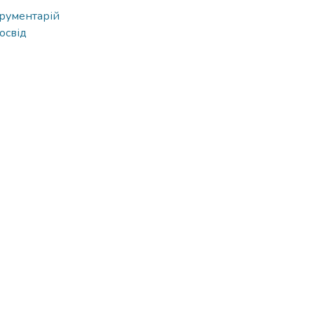
трументарій
освід