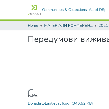
Communities & Collections
All of DSpa
Home
МАТЕРІАЛИ КОНФЕРЕНЦІЙ
2021
Передумови виживан
Loading...
Files
DohadailoLaptieva36.pdf
(346.52 KB)