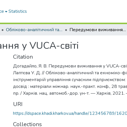
ce
Statistics
Обліково-аналітичний та економіко-фінансовий інструментарій управління сучасним підприємством: міжнародний досвід
Передумови виживання у VUCA-світі
ня у VUCA-світі
Citation
Догадайло, Я. В. Передумови виживання у VUCA-світі
Лаптєва У. Д. // Обліково-аналітичний та екноміко-
інструментарій управління сучасним підприємством
досвід : матеріали міжнар. наук.-практ. конф., 28 трав.
пр. / Харків. нац. автомоб.-дор. ун-т. — Харків, 2021
URI
https://dspace.khadi.kharkov.ua/handle/123456789/162
Collections