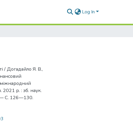
Log In
 / Догадайло Я. В.,
фінансовий
: міжнародний
 2021 р. : зб. наук.
. — С. 126—130.
03