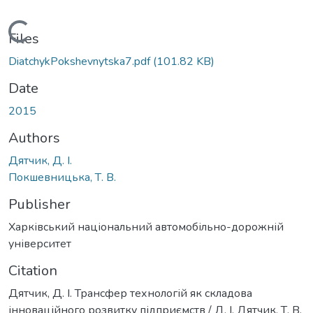
Loading...
Files
DiatchykPokshevnytska7.pdf
(101.82 KB)
Date
2015
Authors
Дятчик, Д. І.
Покшевницька, Т. В.
Publisher
Харківський національний автомобільно-дорожній
університет
Citation
Дятчик, Д. І. Трансфер технологій як складова
інноваційного розвитку підприємств / Д. І. Дятчик, Т. В.