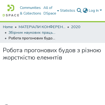
Communities
All of
Statistics
Log In
& Collections
DSpace
Home
МАТЕРІАЛИ КОНФЕРЕНЦІЙ
2020
Збірник наукових праць 82-ї міжнародної студентської наукової конференції. Секція Мости, конструкції та будівельна механіка
Робота прогонових будов з різною жорсткістю елемнтів
Робота прогонових будов з різною
жорсткістю елемнтів