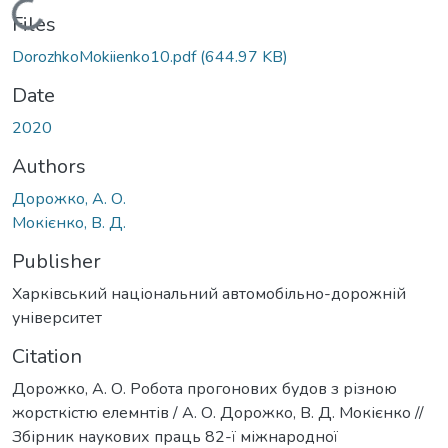
Loading...
Files
DorozhkoMokiienko10.pdf
(644.97 KB)
Date
2020
Authors
Дорожко, А. О.
Мокієнко, В. Д.
Publisher
Харківський національний автомобільно-дорожній
університет
Citation
Дорожко, А. О. Робота прогонових будов з різною
жорсткістю елемнтів / А. О. Дорожко, В. Д. Мокієнко //
Збірник наукових праць 82-ї міжнародної