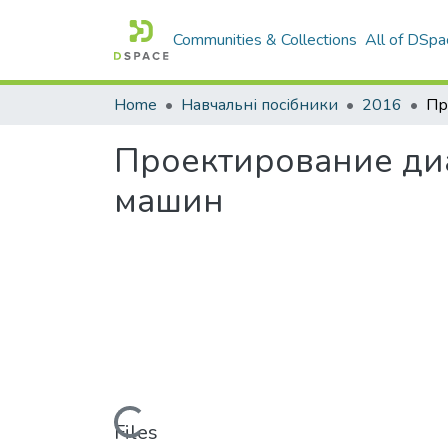
Communities & Collections
All of DSpa
Home
Навчальні посібники
2016
Проектирование ди
машин
Loading...
Files