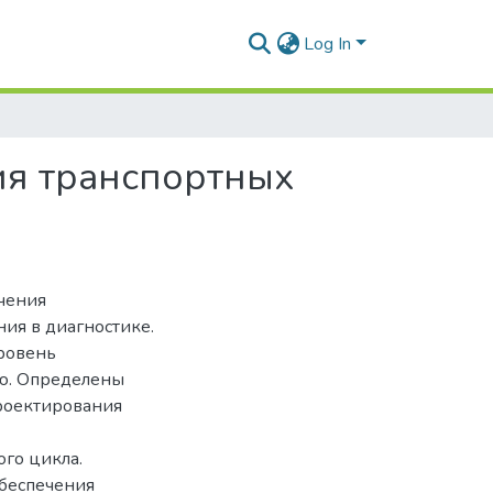
Log In
ия транспортных
чения
ия в диагностике.
ровень
ю. Определены
роектирования
го цикла.
обеспечения