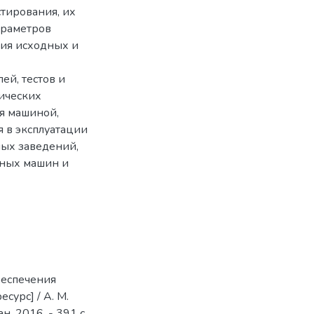
тирования, их
араметров
ия исходных и
ей, тестов и
тических
я машиной,
 в эксплуатации
ных заведений,
тных машин и
беспечения
сурс] / А. М.
н, 2016. - 391 с.