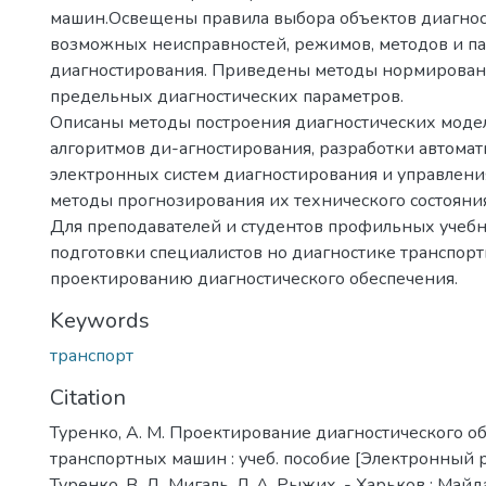
машин.Освещены правила выбора объектов диагнос
возможных неисправностей, режимов, методов и п
диагностирования. Приведены методы нормирован
предельных диагностических параметров.
Описаны методы построения диагностических модел
алгоритмов ди-агностирования, разработки автома
электронных систем диагностирования и управлени
методы прогнозирования их технического состояния
Для преподавателей и студентов профильных учеб
подготовки специалистов но диагностике транспор
проектированию диагностического обеспечения.
Keywords
транспорт
Citation
Туренко, А. М. Проектирование диагностического о
транспортных машин : учеб. пособие [Электронный ре
Туренко, В. Д. Мигаль, Л. А. Рыжих. - Харьков : Майда