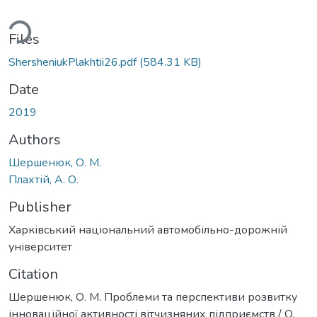
ding...
Files
ShersheniukPlakhtii26.pdf
(584.31 KB)
Date
2019
Authors
Шершенюк, О. М.
Плахтій, А. О.
Publisher
Харківський національний автомобільно-дорожній
університет
Citation
Шершенюк, О. М. Проблеми та перспективи розвитку
інноваційної активності вітчизняних підприємств / О.