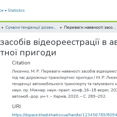
ce
Statistics
Сучасні тенденції розвитку автомобільного транспорту та галузевого машинобудування
Переваги наявності засобів відеореестрації в автомобілі під час дорожньо-транспортної пригоди
асобів відеореестрації в ав
тної пригоди
Citation
Лисенко, М. Р. Переваги наявності засобів відеореест
під час дорожньо-транспортної пригоди / М. Р. Лисен
тенденції автомобільного транспорту та галузевого
наук. пр. Міжнар. наук.-практ. конф.,16–18 верес. 202
автомоб.-дор. ун-т. – Харкiв, 2020. – С. 289–292.
URI
https://dspace.khadi.kharkov.ua/handle/123456789/809