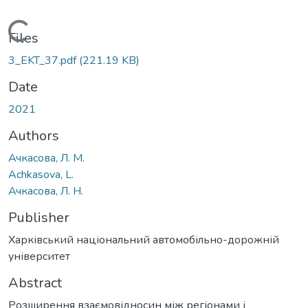
Loading...
Files
3_EKT_37.pdf
(221.19 KB)
Date
2021
Authors
Ачкасова, Л. М.
Аchkasova, L.
Ачкасова, Л. Н.
Publisher
Харківський національний автомобільно-дорожній
університет
Abstract
Розширення взаємовідносин між регіонами і