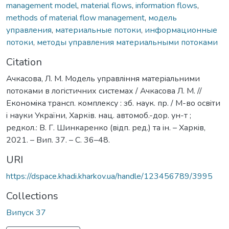
management model
,
material flows
,
information flows
,
methods of material flow management
,
модель
управления
,
материальные потоки
,
информационные
потоки
,
методы управления материальными потоками
Citation
Ачкасова, Л. М. Модель управлiння матерiальними
потоками в логiстичних системах / Ачкасова Л. М. //
Економiка трансп. комплексу : зб. наук. пр. / М-во освiти
i науки України, Харків. нац. автомоб.-дор. ун-т ;
редкол.: В. Г. Шинкаренко (вiдп. ред.) та iн. – Харкiв,
2021. – Вип. 37. – С. 36–48.
URI
https://dspace.khadi.kharkov.ua/handle/123456789/3995
Collections
Випуск 37