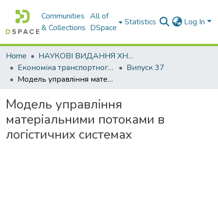
Communities
All of
Statistics
Log In
& Collections
DSpace
Home
НАУКОВІ ВИДАННЯ ХНАДУ
Економіка транспортного комплексу
Випуск 37
Модель управлiння матерiальними потоками в логiстичних системах
Модель управлiння
матерiальними потоками в
логiстичних системах