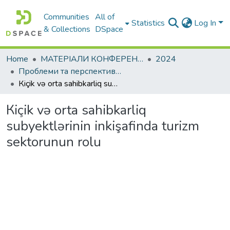
Communities
All of
Statistics
Log In
& Collections
DSpace
Home
МАТЕРІАЛИ КОНФЕРЕНЦІЙ
2024
Проблеми та перспективи розвитку підприємництва
Кiçik və orta sahibkarliq subyektlərinin inkişafinda turizm sektorunun rolu
Кiçik və orta sahibkarliq
subyektlərinin inkişafinda turizm
sektorunun rolu