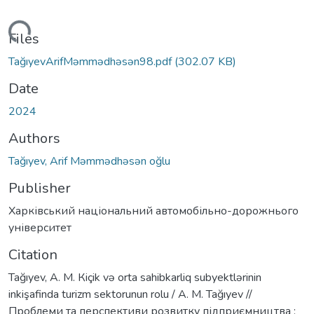
Loading...
Files
TağıyevArifMəmmədhəsən98.pdf
(302.07 KB)
Date
2024
Authors
Tağıyev, Arif Məmmədhəsən oğlu
Publisher
Харківський національний автомобільно-дорожнього
університет
Citation
Tağıyev, A. M. Кiçik və orta sahibkarliq subyektlərinin
inkişafinda turizm sektorunun rolu / A. M. Tağıyev //
Проблеми та перспективи розвитку підприємництва :