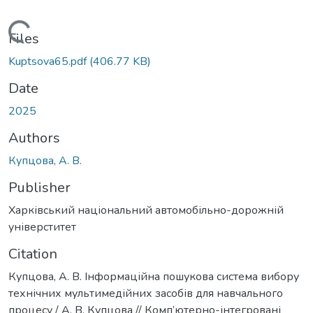
Loading...
Files
Kuptsova65.pdf
(406.77 KB)
Date
2025
Authors
Купцова, А. В.
Publisher
Харківський національний автомобільно-дорожній
універститет
Citation
Купцова, А. В. Інформаційна пошукова система вибору
технічних мультимедійних засобів для навчального
процесу / А. В. Купцова // Комп’ютерно-інтегровані