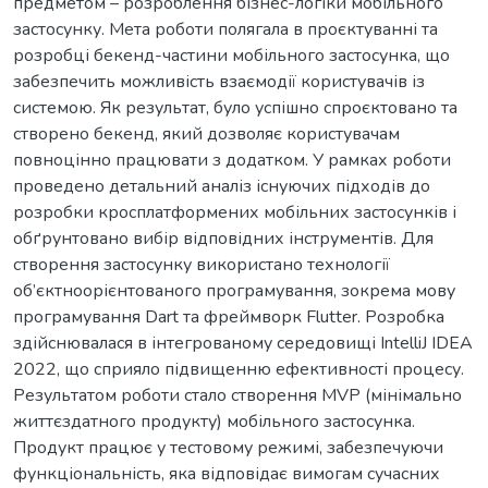
предметом – розроблення бізнес-логіки мобільного
застосунку. Мета роботи полягала в проєктуванні та
розробці бекенд-частини мобільного застосунка, що
забезпечить можливість взаємодії користувачів із
системою. Як результат, було успішно спроєктовано та
створено бекенд, який дозволяє користувачам
повноцінно працювати з додатком. У рамках роботи
проведено детальний аналіз існуючих підходів до
розробки кросплатформених мобільних застосунків і
обґрунтовано вибір відповідних інструментів. Для
створення застосунку використано технології
об’єктноорієнтованого програмування, зокрема мову
програмування Dart та фреймворк Flutter. Розробка
здійснювалася в інтегрованому середовищі IntelliJ IDEA
2022, що сприяло підвищенню ефективності процесу.
Результатом роботи стало створення MVP (мінімально
життєздатного продукту) мобільного застосунка.
Продукт працює у тестовому режимі, забезпечуючи
функціональність, яка відповідає вимогам сучасних