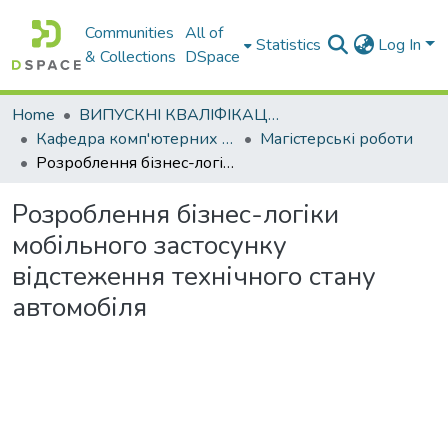
Communities
All of
Statistics
Log In
& Collections
DSpace
Home
ВИПУСКНІ КВАЛІФІКАЦІЙНІ РОБОТИ
Кафедра комп'ютерних наук і інформаційних систем
Магістерські роботи
Розроблення бізнес-логіки мобільного застосунку відстеження технічного стану автомобіля
Розроблення бізнес-логіки
мобільного застосунку
відстеження технічного стану
автомобіля