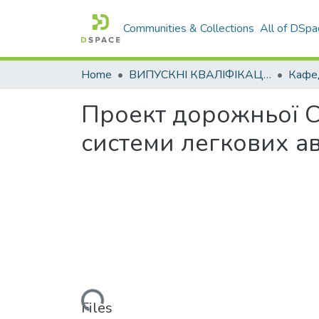
Communities & Collections
All of DSpa
Home
ВИПУСКНІ КВАЛІФІКАЦІЙНІ РОБОТИ
Проект дорожньої С
системи легкових ав
Loading...
Files