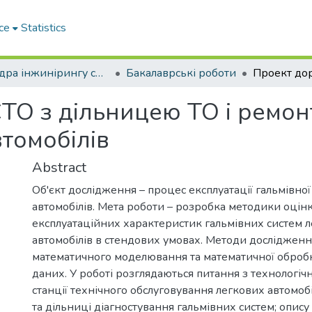
ce
Statistics
Кафедра інжинірингу систем автомобільного транспорту
Бакалаврські роботи
ТО з дільницею ТО і ремонт
томобілів
Abstract
Об'єкт дослідження – процес експлуатації гальмівно
автомобілів. Мета роботи – розробка методики оцін
експлуатаційних характеристик гальмівних систем 
автомобілів в стендових умовах. Методи дослідженн
математичного моделювання та математичної оброб
даних. У роботі розглядаються питання з технологіч
станції технічного обслуговування легкових автомобі
та дільниці діагностування гальмівних систем; опису