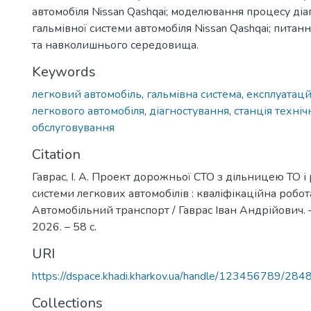
автомобіля Nissan Qashqai; моделювання процесу ді
гальмівної системи автомобіля Nissan Qashqai; питан
та навколишнього середовища.
Keywords
легковий автомобіль
,
гальмівна система
,
експлуатацй
легкового автомобіля
,
діагностування
,
станція техніч
обслуговування
Citation
Гаврас, І. А. Проект дорожньої СТО з дільницею ТО і
системи легкових автомобілів : кваліфікаційна робот
Автомобільний транспорт / Гаврас Іван Андрійович. 
2026. – 58 с.
URI
https://dspace.khadi.kharkov.ua/handle/123456789/284
Collections