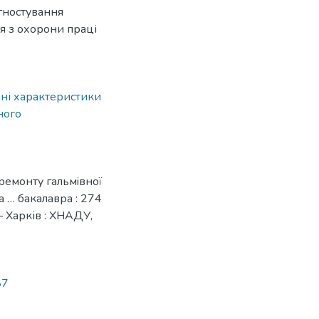
агностування
ня з охорони праці
ні характеристики
ного
 ремонту гальмiвної
а … бакалавра : 274
– Харків : ХНАДУ,
87