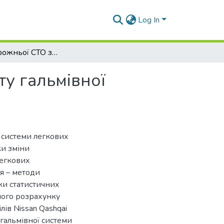
Log In
Проект дорожньої СТО з дільницею ТО і ремонту гальмiвної системи легкових автомобілів
у гальмiвної
ї системи легкових
ки зміни
легкових
я – методи
ки статистичних
ного розрахунку
лів Nissan Qashqai
 гальмівної системи