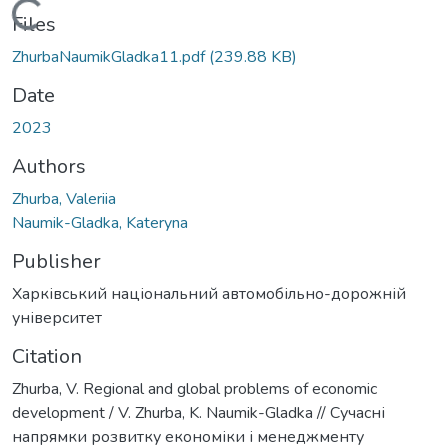
Loading...
Files
ZhurbaNaumikGladka11.pdf
(239.88 KB)
Date
2023
Authors
Zhurba, Valeriia
Naumik-Gladka, Kateryna
Publisher
Харківський національний автомобільно-дорожній
університет
Citation
Zhurba, V. Regional and global problems of economic
development / V. Zhurba, K. Naumik-Gladka // Сучасні
напрямки розвитку економіки і менеджменту