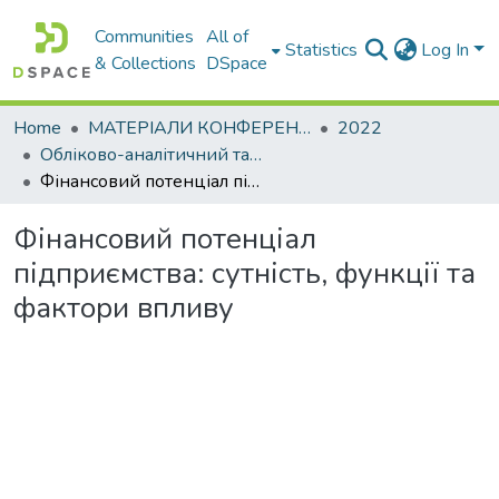
Communities
All of
Statistics
Log In
& Collections
DSpace
Home
МАТЕРІАЛИ КОНФЕРЕНЦІЙ
2022
Обліково-аналітичний та економіко-фінансовий інструментарій управління сучасним підприємством: міжнародний досвід
Фінансовий потенціал підприємства: сутність, функції та фактори впливу
Фінансовий потенціал
підприємства: сутність, функції та
фактори впливу