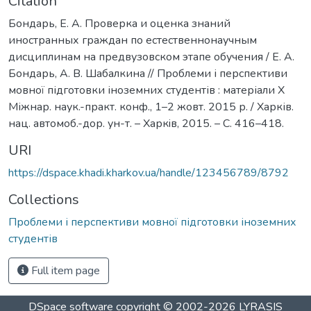
Citation
Бондарь, Е. А. Проверка и оценка знаний
иностранных граждан по естественнонаучным
дисциплинам на предвузовском этапе обучения / Е. А.
Бондарь, А. В. Шабалкина // Проблеми і перспективи
мовної підготовки іноземних студентів : матеріали Х
Міжнар. наук.-практ. конф., 1–2 жовт. 2015 р. / Харків.
нац. автомоб.-дор. ун-т. – Харкiв, 2015. – С. 416–418.
URI
https://dspace.khadi.kharkov.ua/handle/123456789/8792
Collections
Проблеми і перспективи мовної підготовки іноземних
студентів
Full item page
DSpace software
copyright © 2002-2026
LYRASIS