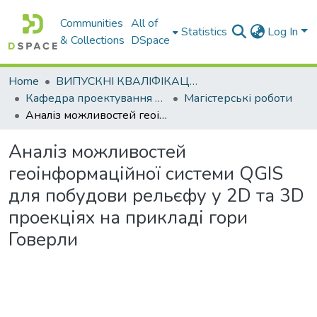
Communities
All of
Statistics
Log In
& Collections
DSpace
Home
ВИПУСКНІ КВАЛІФІКАЦІЙНІ РОБОТИ
Кафедра проектування доріг, геодезії і землеустрою
Магістерські роботи
Аналіз можливостей геоінформаційної системи QGIS для побудови рельєфу у 2D та 3D проекціях на прикладі гори Говерли
Аналіз можливостей
геоінформаційної системи QGIS
для побудови рельєфу у 2D та 3D
проекціях на прикладі гори
Говерли