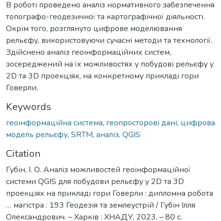
В роботі проведено аналіз нормативного забезпечення
топографо-геодезичної та картографічної діяльності.
Окрім того, розглянуто цифрове моделювання
рельєфу, використовуючи сучасні методи та технології.
Здійснено аналіз геоінформаційних систем,
зосереджений на їх можливостях у побудові рельєфу у
2D та 3D проекціях, на конкретному прикладі гори
Говерли.
Keywords
геоінформаційна система
,
геопросторові дані
,
цифрова
модель рельєфу
,
SRTM
,
аналіз
,
QGIS
Citation
Губін, І. О. Аналіз можливостей геоінформаційної
системи QGIS для побудови рельєфу у 2D та 3D
проекціях на прикладі гори Говерли : дипломна робота
… магістра : 193 Геодезія та землеустрій / Губін Ілля
Олександрович. – Харків : ХНАДУ, 2023. – 80 с.