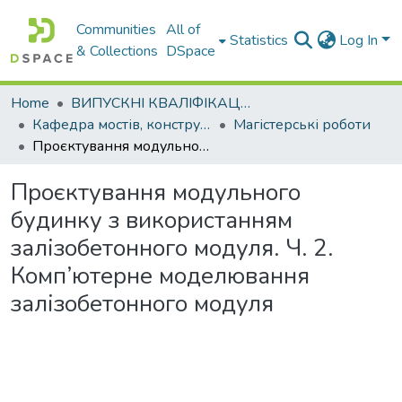
Communities
All of
Statistics
Log In
& Collections
DSpace
Home
ВИПУСКНІ КВАЛІФІКАЦІЙНІ РОБОТИ
Кафедра мостів, конструкцій та будівельної механіки
Магістерські роботи
Проєктування модульного будинку з використанням залізобетонного модуля. Ч. 2. Комп’ютерне моделювання залізобетонного модуля
Проєктування модульного
будинку з використанням
залізобетонного модуля. Ч. 2.
Комп’ютерне моделювання
залізобетонного модуля