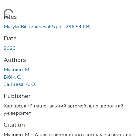
Loading...
Files
MuzykinBibikZaitseva65.pdf
(296.54 KB)
Date
2023
Authors
Музикін, М. І.
Бібік, С. І.
Зайцева, А. О.
Publisher
Харківський національний автомобільно-дорожній
університет
Citation
Музикін, М. І. Аналіз закордонного досвіду експлуатації