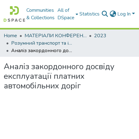
Communities
All of
Statistics
Log In
& Collections
DSpace
Home
МАТЕРІАЛИ КОНФЕРЕНЦІЙ
2023
Розумний транспорт та інтегровані транспортні технології
Аналіз закордонного досвіду експлуатації платних автомобільних доріг
Аналіз закордонного досвіду
експлуатації платних
автомобільних доріг