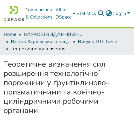
Communities
All of
Statistics
Log In
& Collections
DSpace
Home
НАУКОВІ ВИДАННЯ ХНАДУ
Вісник Харківського національного автомобільно-дорожнього університету / Вестник Харьковского национального автомобильно-дорожного университета
Випуск 101 Том 2
Теоретичне визначення сил розширення технологічної порожнини у ґрунтіклиново-призматичними та конічно-циліндричними робочими органами
Теоретичне визначення сил
розширення технологічної
порожнини у ґрунтіклиново-
призматичними та конічно-
циліндричними робочими
органами