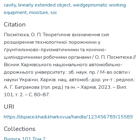
cavity
,
linearly extended object
,
wedgeprismatic working
equipment
,
moisture
,
soi
Citation
Посмітюха, О. П. Теоретичне визначення сил
розширення технологічної порожнини у
ґрунтіклиново-призматичними та конічно-
циліндричними робочими органами / О. П. Посмітюха //
Вiсник Харкiвського нацiонального автомобiльно-
дорожнього унiверситету : зб. наук. пр. / М-во освiти i
науки України, Харків. нац. автомоб.-дор. ун-т ; редкол.:
А. Г. Батракова (гол. ред.) та iн. – Харкiв, 2023. – Вип.
101, т. 2. – C. 80–87.
URI
https://dspace.khadi.kharkov.ua/handle/123456789/15589
Collections
Випуск 101 Том 2