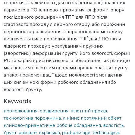
теоретичні залежності для визначення раціональних
параметрів РО клиново-призматичної форми, опору
послідовного розширення ТПҐ для ЛПО після
стартового проходу лідерного отвору, або порожнин
первинного розширення. Запропоновано методику
визначення сили проколювання ТПҐ для ЛПО після
лідерного проходу з урахуванням пружних
(зворотних) деформацій ґрунту, його вологості, форми
РО та характеристик силового обладнання, як різницю
між повним і пілотним опорами проколювання ґрунту,
а також рекомендації щодо можливості зменшення
цих сил зміною форми робочого обладнання або
вологості ґрунту.
Keywords
проколювання
,
розширення
,
пілотний прохід
,
технологічна порожнина
,
лінійно протяжний об’єкт
,
клиново-призматичне робоче обладнання
,
вологість
,
ґрунт
,
puncture
,
expansion
,
pilot passage
,
technological