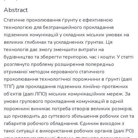
Abstract
Статичне проколювання ґрунту є ефективною
технологією для безтраншейного прокладання
підземних комунікацій у складних міських умовах на
великих глибинах та ускладнених ґрунтах. Ця
технологія дає змогу зменшити витрати на
будівництво та зберегти територію, час і кошти. У статті
розглянуто проблему розширення попередньо
отриманої методом керованого статичного
проколювання технологічної порожнини в ґрунті (далі
ТПҐ) для прокладання підземних лінійно-протяжних
об’єктів (далі ЛПО) міських комунікаційних мереж. За
умови групового прокладання комунікацій в одній
порожнині виникає потреба отворів великих розмірів,
що призводить до суттєвого збільшення робочих сил та
габаритів робочого обладнання. Єдиним виходом з
такої ситуації є використання робочих органів (далі РО)