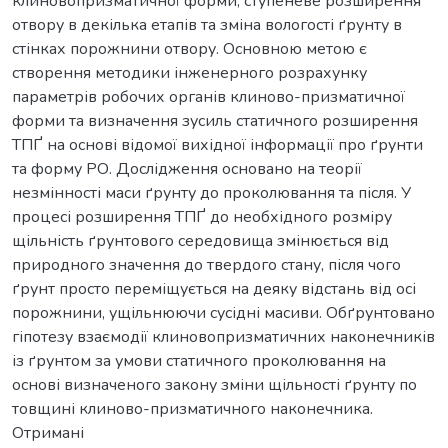
клиновопризматичної форми, ступеневе розширення
отвору в декілька етапів та зміна вологості ґрунту в
стінках порожнини отвору. Основною метою є
створення методики інженерного розрахунку
параметрів робочих органів клиново-призматичної
форми та визначення зусиль статичного розширення
ТПҐ на основі відомої вихідної інформації про ґрунти
та форму РО. Дослідження основано на теорії
незмінності маси ґрунту до проколювання та після. У
процесі розширення ТПҐ до необхідного розміру
щільність ґрунтового середовища змінюється від
природного значення до твердого стану, після чого
ґрунт просто переміщується на деяку відстань від осі
порожнини, ущільнюючи сусідні масиви. Обґрунтовано
гіпотезу взаємодії клиновопризматичних наконечників
із ґрунтом за умови статичного проколювання на
основі визначеного закону зміни щільності ґрунту по
товщині клиново-призматичного наконечника.
Отримані