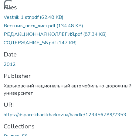
Loading...
Files
Vestnik 1 str.pdf
(62.48 KB)
Вестник_посл_лист.pdf
(134.48 KB)
РЕДАКЦИОННАЯ КОЛЛЕГИЯ.pdf
(87.34 KB)
СОДЕРЖАНИЕ_58.pdf
(147 KB)
Date
2012
Publisher
Харьковский национальный автомобильно-дорожный
университет
URI
https://dspace.khadi.kharkov.ua/handle/123456789/2353
Collections