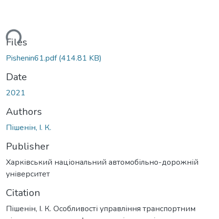
ding...
Files
Pishenin61.pdf
(414.81 KB)
Date
2021
Authors
Пішенін, І. К.
Publisher
Харківський національний автомобільно-дорожній
університет
Citation
Пішенін, І. К. Особливості управління транспортним