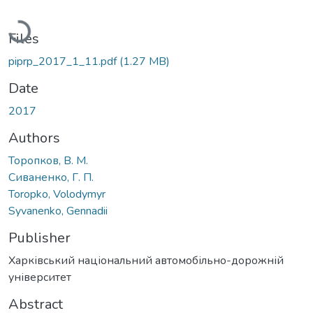
Loading...
Files
piprp_2017_1_11.pdf
(1.27 MB)
Date
2017
Authors
Торопков, В. М.
Сиваненко, Г. П.
Toropko, Volodymyr
Syvanenko, Gennadii
Publisher
Харківський національний автомобільно-дорожній
університет
Abstract