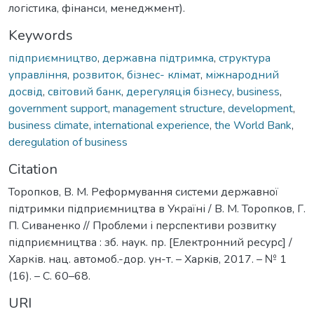
логістика, фінанси, менеджмент).
Keywords
підприємництво
,
державна підтримка
,
структура
управління
,
розвиток
,
бізнес- клімат
,
міжнародний
досвід
,
світовий банк
,
дерегуляція бізнесу
,
business
,
government support
,
management structure
,
development
,
business climate
,
international experience
,
the World Bank
,
deregulation of business
Citation
Торопков, В. М. Реформування системи державної
підтримки підприємництва в Україні / В. М. Торопков, Г.
П. Сиваненко // Проблеми і перспективи розвитку
підприємництва : зб. наук. пр. [Електронний ресурс] /
Харків. нац. автомоб.-дор. ун-т. – Харкiв, 2017. – № 1
(16). – С. 60–68.
URI