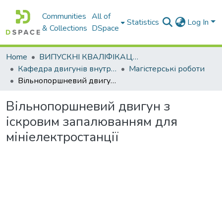
Communities
All of
Statistics
Log In
& Collections
DSpace
Home
ВИПУСКНІ КВАЛІФІКАЦІЙНІ РОБОТИ
Кафедра двигунів внутрішнього згоряння
Магістерські роботи
Вільнопоршневий двигун з іскровим запалюванням для мініелектростанції
Вільнопоршневий двигун з
іскровим запалюванням для
мініелектростанції