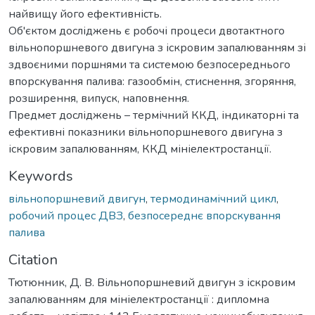
найвищу його ефективність.
Об'єктом досліджень є робочі процеси двотактного
вільнопоршневого двигуна з іскровим запалюванням зі
здвоєними поршнями та системою безпосереднього
впорскування палива: газообмін, стиснення, згоряння,
розширення, випуск, наповнення.
Предмет досліджень – термічний ККД, індикаторні та
ефективні показники вільнопоршневого двигуна з
іскровим запалюванням, ККД мініелектростанції.
Keywords
вільнопоршневий двигун
,
термодинамічний цикл
,
робочий процес ДВЗ
,
безпосереднє впорскування
палива
Citation
Тютюнник, Д. В. Вільнопоршневий двигун з іскровим
запалюванням для мініелектростанції : дипломна