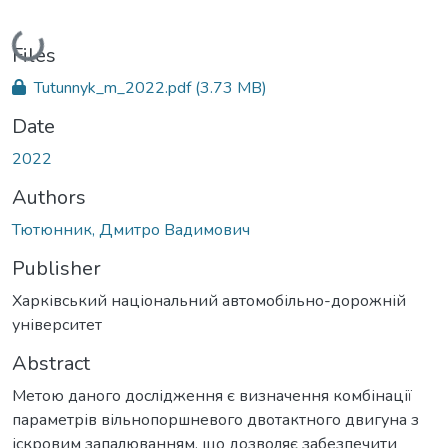
Loading...
Files
Tutunnyk_m_2022.pdf
(3.73 MB)
Date
2022
Authors
Тютюнник, Дмитро Вадимович
Publisher
Харківський національний автомобільно-дорожній
університет
Abstract
Метою даного дослідження є визначення комбінації
параметрів вільнопоршневого двотактного двигуна з
іскровим запалюванням, що дозволяє забезпечити