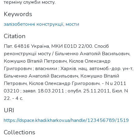
терміну служби мосту.
Keywords
залiзобетоннi конструкцiї
,
мости
Citation
Пат. 64816 Україна, МКИ E01D 22/00. Спосiб
реконструкцiї мосту / Бiльченко Анатолiй Васильович,
Кожушко Вiталiй Петрович, Кiслов Олександр
Григорович ; власники : Харків. нац. автомоб.-дор. ун-т,
Бiльченко Анатолiй Васильович, Кожушко Вiталiй
Петрович, Кiслов Олександр Григорович. - N u 2011
03210 ; заявл. 18.03.2011 ; опубл. 25.11.2011, Бюл. N
22. - 4 с.
URI
https://dspace.khadi.kharkov.ua/handle/123456789/1519
Collections