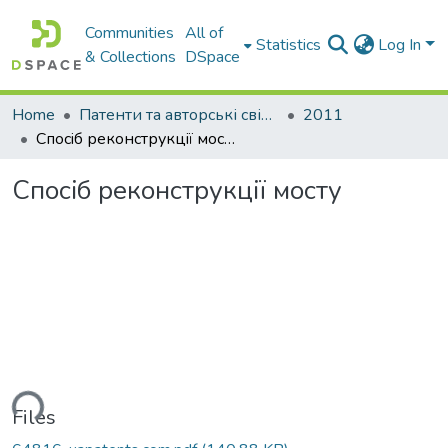
Communities
All of
Statistics
Log In
& Collections
DSpace
Home
Патенти та авторські свідоцтва
2011
Спосiб реконструкцiї мосту
Спосiб реконструкцiї мосту
ding...
Files