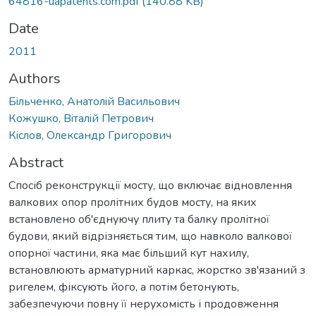
64816-uapatents.com.pdf
(140.88 KB)
Date
2011
Authors
Бiльченко, Анатолiй Васильович
Кожушко, Вiталiй Петрович
Кiслов, Олександр Григорович
Abstract
Спосіб реконструкції мосту, що включає відновлення
валкових опор пролітних будов мосту, на яких
встановлено об'єднуючу плиту та балку пролітної
будови, який відрізняється тим, що навколо валкової
опорної частини, яка має більший кут нахилу,
встановлюють арматурний каркас, жорстко зв'язаний з
ригелем, фіксують його, а потім бетонують,
забезпечуючи повну її нерухомість і продовження