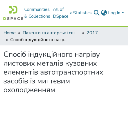
Communities
All of
Statistics
Log In
& Collections
DSpace
Home
Патенти та авторські свідоцтва
2017
Спосiб iндукцiйного нагрiву листових металiв кузовних елементiв автотранспортних засобiв iз миттєвим охолодженням
Спосiб iндукцiйного нагрiву
листових металiв кузовних
елементiв автотранспортних
засобiв iз миттєвим
охолодженням