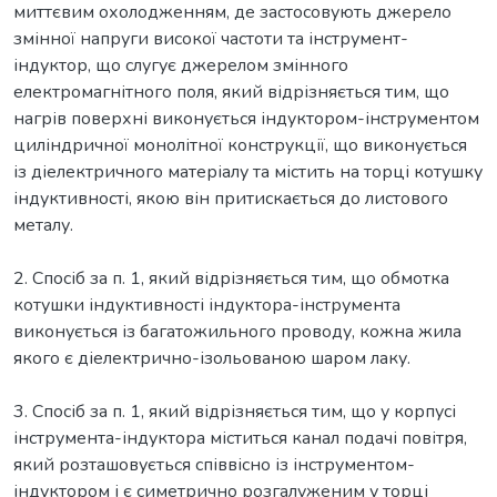
миттєвим охолодженням, де застосовують джерело
змінної напруги високої частоти та інструмент-
індуктор, що слугує джерелом змінного
електромагнітного поля, який відрізняється тим, що
нагрів поверхні виконується індуктором-інструментом
циліндричної монолітної конструкції, що виконується
із діелектричного матеріалу та містить на торці котушку
індуктивності, якою він притискається до листового
металу.
2. Спосіб за п. 1, який відрізняється тим, що обмотка
котушки індуктивності індуктора-інструмента
виконується із багатожильного проводу, кожна жила
якого є діелектрично-ізольованою шаром лаку.
3. Спосіб за п. 1, який відрізняється тим, що у корпусі
інструмента-індуктора міститься канал подачі повітря,
який розташовується співвісно із інструментом-
індуктором і є симетрично розгалуженим у торці