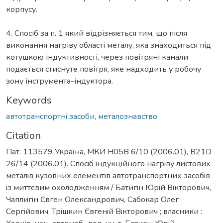
корпусу.
4. Спосіб за п. 1 який відрізняється тим, що після
виконання нагріву області металу, яка знаходиться під
котушкою індуктивності, через повітряні канали
подається стиснуте повітря, яке надходить у робочу
зону інструмента-індуктора.
Keywords
автотранспортнi засоби
,
металознавство
Citation
Пат. 113579 Україна, МКИ H05B 6/10 (2006.01), B21D
26/14 (2006.01). Спосiб iндукцiйного нагрiву листових
металiв кузовних елементiв автотранспортних засобiв
iз миттєвим охолодженням / Батигiн Юрiй Вiкторович,
Чаплигiн Євген Олександрович, Сабокар Олег
Сергiйович, Трiшкин Євгенiй Вiкторович ; власники :