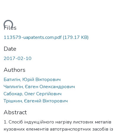
ding...
Files
113579-uapatents.com.pdf
(179.17 KB)
Date
2017-02-10
Authors
Батигiн, Юрiй Вiкторович
Чаплигiн, Євген Олександрович
Сабокар, Олег Сергiйович
Трiшкин, Євгенiй Вiкторович
Abstract
1. Спосіб індукційного нагріву листових металів
кузовних елементів автотранспортних засобів із