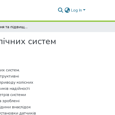
Log In
Забезпечення та підвищення надійності гідравлічних систем колісних машин при ремонтах
лічних систем
их систем.
структивні
оприводу колісних
ків надійності
етрів системи
а зроблені
ідини внаслідок
установки датчиків