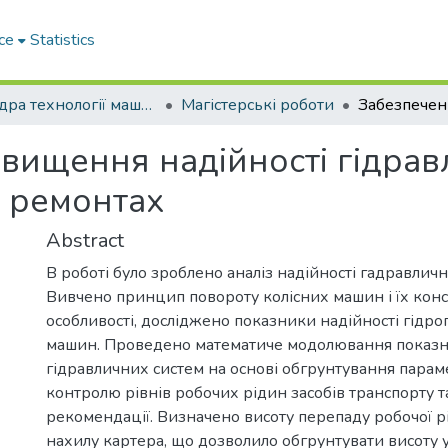
ce
Statistics
Кафедра технології машинобудування та ремонту машин
Магістерські роботи
вищення надійності гідрав
 ремонтах
Abstract
В роботі було зроблено аналіз надійності гадравличн
Вивчено принцип повороту колісних машин і їх кон
особливості, досліджено показники надійності гідр
машин. Проведено математиче модолювання показни
гідравличних систем на основі обгрунтування парам
контролю рівнів робочих рідин засобів транспорту т
рекомендації. Визначено висоту перепаду робочої р
нахилу картера, що дозволило обгрунтувати висоту 