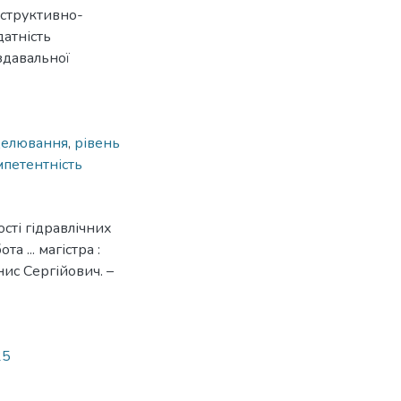
нструктивно-
атність
здавальної
елювання
,
рівень
мпетентність
сті гідравлічних
 ... магістра :
ис Сергійович. –
25