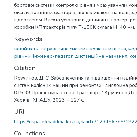
бортової системи контролю рівня з урахуванням ко
експлуатаційних факторів, що впливають на працезд
гідросистем. Висота установки датчиків в картері ро
коробки КП тракторів типу Т-150К склала Н=40 мм.
Keywords
надійність
,
гідравлична система
,
колісна машина
,
мод
рідини
,
інженер-педагог
,
дистанційне навчання
,
ко
Citation
Кручинов, Д. С. Забезпечення та підвищення надійно
систем колісних машин при ремонтах : дипломна робота
015.38 Професійна освіта. Транспорт / Кручинов Ден
Харків : ХНАДУ, 2023. – 127 с.
URI
https://dspace.khadi.kharkov.ua/handle/123456789/182
Collections