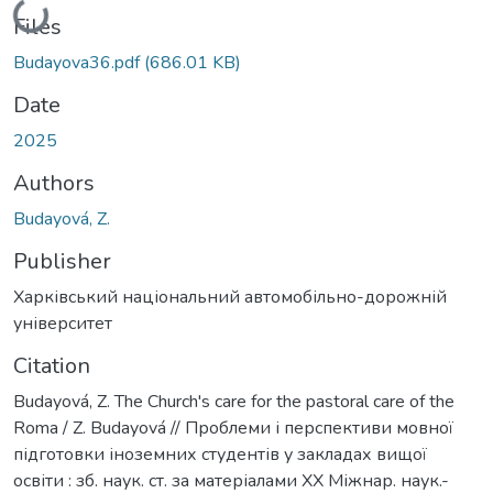
Loading...
Files
Budayova36.pdf
(686.01 KB)
Date
2025
Authors
Budayová, Z.
Publisher
Харківський національний автомобільно-дорожній
університет
Citation
Budayová, Z. The Church's care for the pastoral care of the
Roma / Z. Budayová // Проблеми і перспективи мовної
підготовки іноземних студентів у закладах вищої
освіти : зб. наук. ст. за матеріалами ХХ Міжнар. наук.-