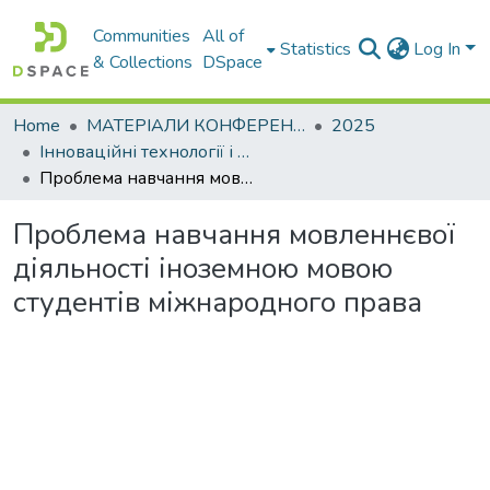
Communities
All of
Statistics
Log In
& Collections
DSpace
Home
МАТЕРІАЛИ КОНФЕРЕНЦІЙ
2025
Інноваційні технології і методика викладання гуманітарних дисциплін: теорія і практика технічних закладів вищої освіти
Проблема навчання мовленнєвої діяльності іноземною мовою студентів міжнародного права
Проблема навчання мовленнєвої
діяльності іноземною мовою
студентів міжнародного права