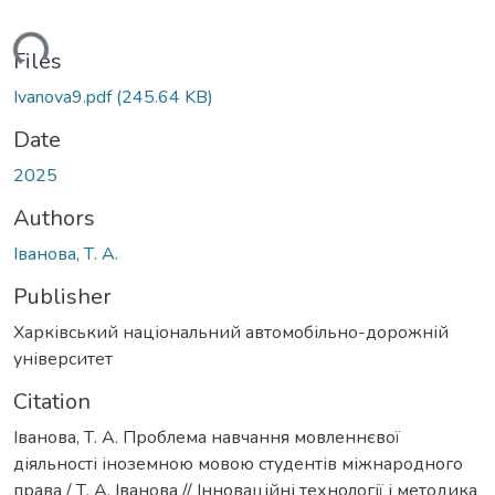
oading...
Files
Ivanova9.pdf
(245.64 KB)
Date
2025
Authors
Іванова, Т. А.
Publisher
Харківський національний автомобільно-дорожній
університет
Citation
Іванова, Т. А. Проблема навчання мовленнєвої
діяльності іноземною мовою студентів міжнародного
права / Т. А. Іванова // Інноваційні технології і методика