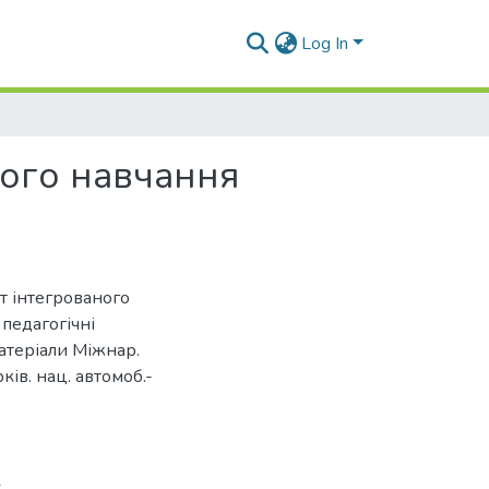
Log In
ного навчання
т інтегрованого
 педагогічні
матеріали Міжнар.
рків. нац. автомоб.-
1