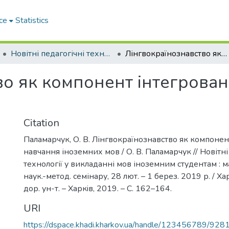
ce
Statistics
Новітні педагогічні технології у викладанні мов іноземним студентам
Лінгвокраїнознавство як компонент інтегрованого навчання іноземних мов
во як компонент інтегрова
Citation
Паламарчук, О. В. Лінгвокраїнознавство як компонен
навчання іноземних мов / О. В. Паламарчук // Новітні
технології у викладанні мов іноземним студентам : 
наук.-метод. семінару, 28 лют. – 1 берез. 2019 р. / Ха
дор. ун-т. – Харкiв, 2019. – С. 162–164.
URI
https://dspace.khadi.kharkov.ua/handle/123456789/928